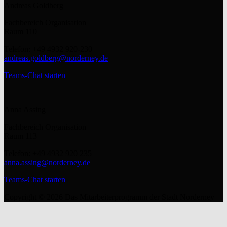
Andreas Goldberg
Fachbereich Organisation
Raum 110
Telefon: +49 4932 920-230
andreas.goldberg@norderney.de
Teams-Chat starten
Anna Assing
Fachbereich Organisation
Raum 113
Telefon: +49 4932 920 235
anna.assing@norderney.de
Teams-Chat starten
Copyright © 2026 Das Mitarbeiterprogramm der Stadt Norderney